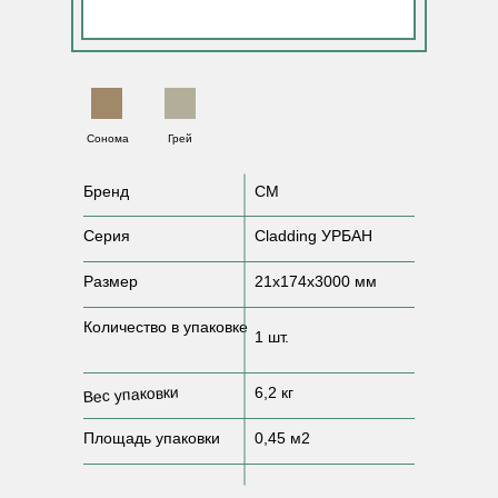
Сонома
Грей
Бренд
CM
Серия
Cladding УРБАН
Размер
21x174x3000 мм
овосибирск,
Аникина, 35/1, офис 2
Количество в упаковке
1 шт.
Вес упаковки
6,2 кг
Площадь упаковки
0,45 м2