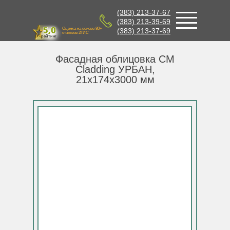
(383) 213-37-67
(383) 213-39-69
Оценка на основе 80+
(383) 213-37-69
отзывов 2ГИС
рейтинг
Фасадная облицовка CM
Cladding УРБАН,
21x174x3000 мм