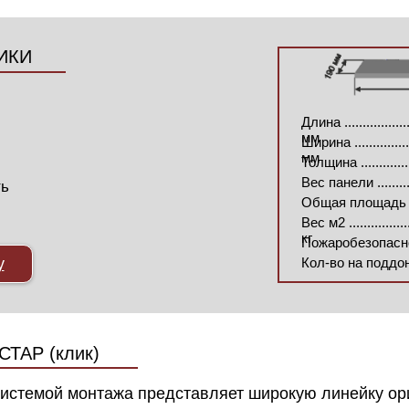
ИКИ
Длина ....................
мм
Ширина ..................
мм
Толщина .................
Вес панели .............
ть
Общая площадь шт ....
Вес м2 ...................
кг
Пожаробезопасность 
у
Кол-во на поддоне ....
АР (клик)
истемой монтажа представляет широкую линейку ори