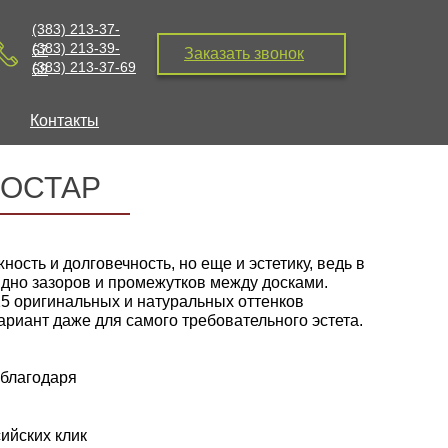
(383) 213-37-
(383) 213-39-
67
Заказать звонок
(383) 213-37-69
69
Контакты
ОСТАР
жность и долговечность, но еще и эстетику, ведь в
дно зазоров и промежутков между досками.
25 оригинальных и натуральных оттенков
риант даже для самого требовательного эстета.
благодаря
ийских клик