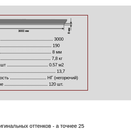
....................................
...
.... 3000
......................................... 190
........................................ 8 мм
....................................... 7,8 кг
............................... 0.57 м2
............................................. 13,7
............................... НГ (негорючий)
................................. 120 шт.
гинальных оттенков - а точнее 25