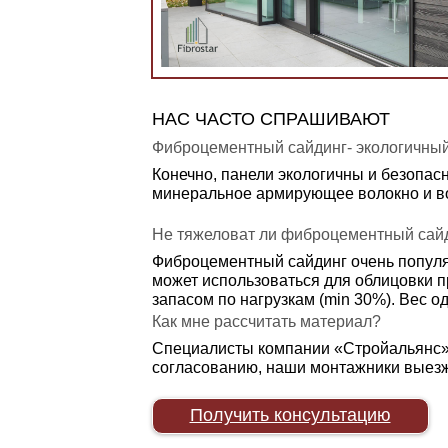
НАС ЧАСТО СПРАШИВАЮТ
Фиброцементный сайдинг- экологичны
Конечно, панели экологичны и безопас
минеральное армирующее волокно и во
Не тяжеловат ли фиброцементный сайд
Фиброцементный сайдинг очень популяр
может использоваться для облицовки п
запасом по нагрузкам (min 30%). Вес одн
Как мне рассчитать материал?
Специалисты компании «Стройальянс» 
согласованию, наши монтажники выезж
Получить консультацию