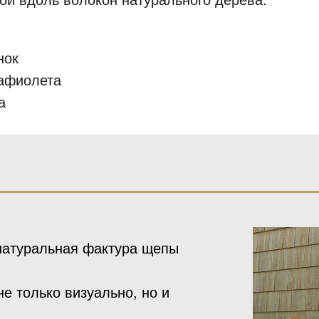
ой вдоль волокон натурального дерева.
нок
рафиолета
а
натуральная фактура щепы
е только визуально, но и