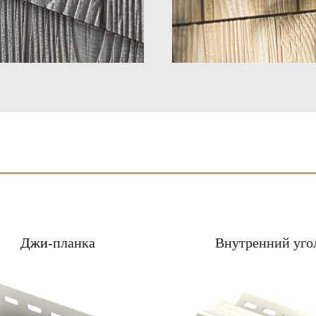
,,,
Джи
-планка
,,
Внутренний уго