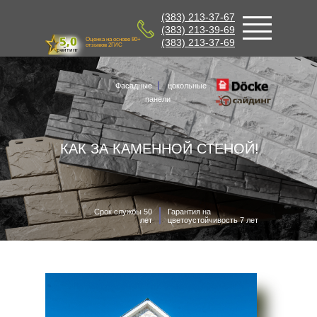
(383) 213-37-67
(383) 213-39-69
Оценка на основе 80+
(383) 213-37-69
отзывов 2ГИС
рейтинг
Фасадные
цокольные
панели
КАК ЗА КАМЕННОЙ СТЕНОЙ!
Срок службы 50
Гарантия на
лет
цветоустойчивость 7 лет