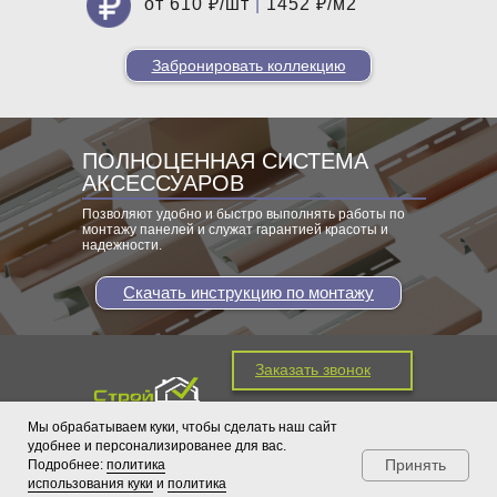
от 610 ₽/шт
|
1452 ₽/м2
Забронировать коллекцию
ПОЛНОЦЕННАЯ СИСТЕМА
АКСЕССУАРОВ
Позволяют удобно и быстро выполнять работы по
монтажу панелей и служат гарантией красоты и
надежности.
Скачать инструкцию по монтажу
Заказать звонок
(383) 213-37-67
Мы обрабатываем куки, чтобы сделать наш сайт
(383) 213-39-69
удобнее и персонализированее для вас.
(383) 213-37-69
Принять
Подробнее:
политика
использования куки
Политика обработки файлов куки
и
политика
РАССЧИТАТЬ