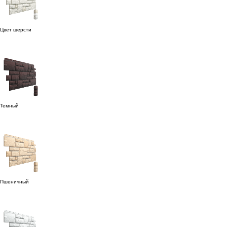
Цвет шерсти
Темный
Пшеничный