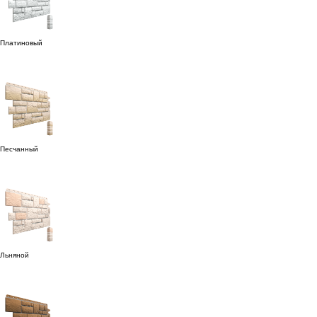
Платиновый
Песчанный
Льняной