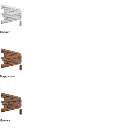
Навахо
Марракеш
Дакота