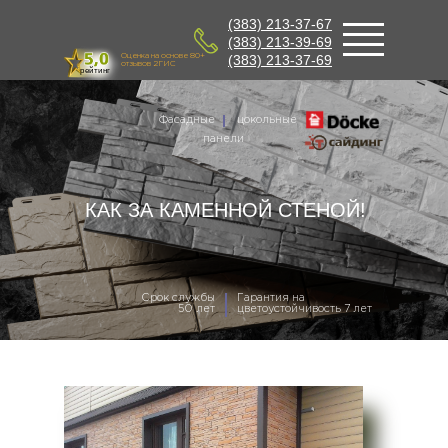
(383) 213-37-67
(383) 213-39-69
Оценка на основе 80+
(383) 213-37-69
отзывов 2ГИС
рейтинг
Фасадные
цокольные
панели
КАК ЗА КАМЕННОЙ СТЕНОЙ!
Срок службы
Гарантия на
50 лет
цветоустойчивость 7 лет