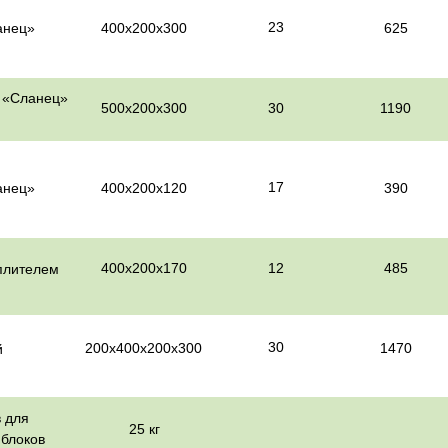
23
анец»
400х200х300
625
й «Сланец»
500х200х300
30
1190
17
анец»
400х200х120
390
400х200х170
12
485
еплителем
30
200х400х200х300
1470
й
 для
25 кг
блоков