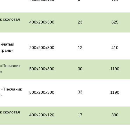
к сколотая
400х200х300
23
625
инчатый
200х200х300
12
410
 грань»
 «Песчаник
500х200х300
30
1190
ь»
й «Песчаник
33
500х200х300
1190
ь»
к сколотая
400х200х120
17
390