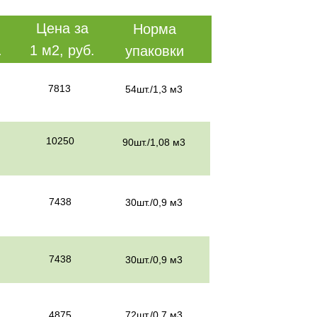
Цена за
Норма
.
1 м2, руб.
упаковки
7813
54шт./1,3 м3
10250
90шт./1,08 м3
7438
30шт./0,9 м3
7438
30шт./0,9 м3
4875
72шт./0,7 м3