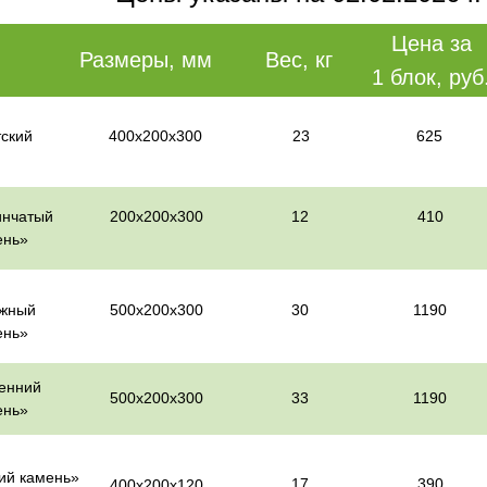
Цена за
Размеры, мм
Вес, кг
1 блок, руб
ский
400х200х300
23
625
инчатый
200х200х300
12
410
ень»
ужный
500х200х300
30
1190
ень»
ренний
500х200х300
33
1190
ень»
ий камень»
17
390
400х200х120